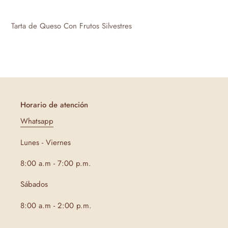
Agregando
el
Tarta de Queso Con Frutos Silvestres
producto
a
tu
carrito
de
compra
Horario de atención
Whatsapp
Lunes - Viernes
8:00 a.m - 7:00 p.m.
Sábados
8:00 a.m - 2:00 p.m.