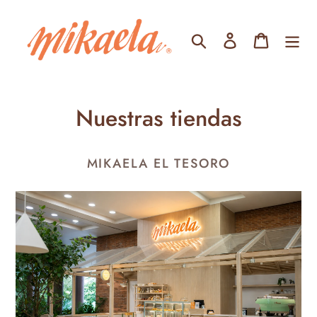
Ir
directamente
Buscar
Ingresar
Carrito
al
contenido
Nuestras tiendas
MIKAELA EL TESORO