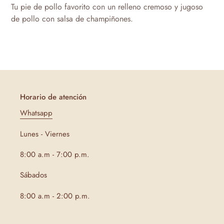
el
Tu pie de pollo favorito con un relleno cremoso y jugoso
producto
de pollo con salsa de champiñones.
a
tu
carrito
de
compra
Horario de atención
Whatsapp
Lunes - Viernes
8:00 a.m - 7:00 p.m.
Sábados
8:00 a.m - 2:00 p.m.