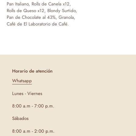
el
Pan Italiano, Rolls de Canela x12,
producto
Rolls de Queso x12, Blondy Surtido,
a
Pan de Chocolate al 43%, Granola,
tu
Café de El Laboratorio de Café.
carrito
de
compra
Horario de atención
Whatsapp
Lunes - Viernes
8:00 a.m - 7:00 p.m.
Sábados
8:00 a.m - 2:00 p.m.