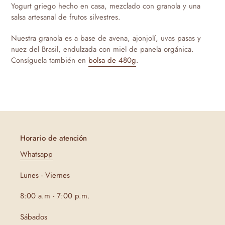
el
Yogurt griego hecho en casa, mezclado con granola y una
producto
salsa artesanal de frutos silvestres.
a
tu
Nuestra granola es a base de avena, ajonjolí, uvas pasas y
carrito
nuez del Brasil, endulzada con miel de panela orgánica.
de
Consíguela también en
bolsa de 480g
.
compra
Horario de atención
Whatsapp
Lunes - Viernes
8:00 a.m - 7:00 p.m.
Sábados