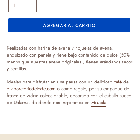
AGREGAR AL CARRITO
Agregando
el
Realizadas con harina de avena y hojuelas de avena,
producto
endulzado con panela y tiene bajo contenido de dulce (50%
a
menos que nuestras avena originales), tienen arándanos secos
tu
y
semillas.
carrito
de
Ideales para disfrutar en una pausa con un delicioso
café
de
compra
ellaboratoriodelcafe.com
o como regalo, por su empaque de
frasco de vidrio coleccionable, decorado con el caballo sueco
de Dalarna, de donde nos inspiramos en
Mikaela
.