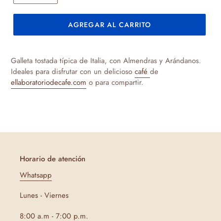
AGREGAR AL CARRITO
Agregando
el
Galleta tostada típica de Italia, con Almendras y Arándanos.
producto
Ideales para disfrutar con un delicioso
café
de
a
ellaboratoriodecafe.com
o para compartir.
tu
carrito
de
compra
Horario de atención
Whatsapp
Lunes - Viernes
8:00 a.m - 7:00 p.m.