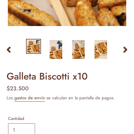
ANTERIOR
SIGU
DIAPOSITIVA
DIAP
Galleta Biscotti x10
Precio
$23.500
habitual
Los
gastos de envío
se calculan en la pantalla de pagos.
Cantidad