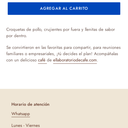
AGREGAR AL CARRITO
Agregando
el
Croquetas de pollo, crujientes por fuera y llenitas de sabor
producto
por dentro.
a
tu
Se convirtieron en las favoritas para compartir, para reuniones
carrito
familiares o empresariales, ¡tú decides el plan! Acompáñalas
de
con un delicioso
café
de
ellaboratoriodecafe.com
.
compra
Horario de atención
Whatsapp
Lunes - Viernes