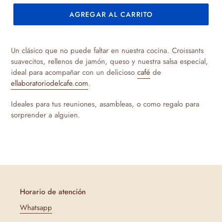
AGREGAR AL CARRITO
Agregando
el
Un clásico que no puede faltar en nuestra cocina. Croissants
producto
suavecitos, rellenos de jamón, queso y nuestra salsa especial,
a
ideal para acompañar con un delicioso
café
de
tu
ellaboratoriodelcafe.com
.
carrito
de
Ideales para tus reuniones, asambleas, o como regalo para
compra
sorprender a alguien.
Horario de atención
Whatsapp