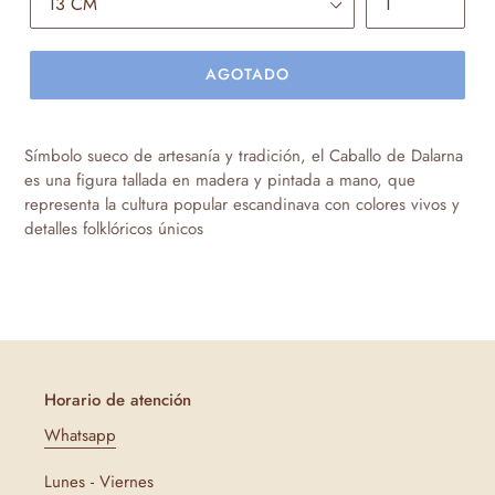
AGOTADO
Agregando
el
Símbolo sueco de artesanía y tradición, el Caballo de Dalarna
producto
es una figura tallada en madera y pintada a mano, que
a
representa la cultura popular escandinava con colores vivos y
tu
detalles folklóricos únicos
carrito
de
compra
Horario de atención
Whatsapp
Lunes - Viernes