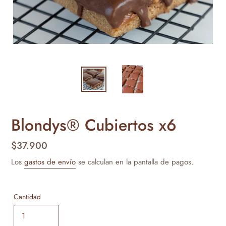
Blondys® Cubiertos x6
Precio
$37.900
habitual
Los
gastos de envío
se calculan en la pantalla de pagos.
Cantidad