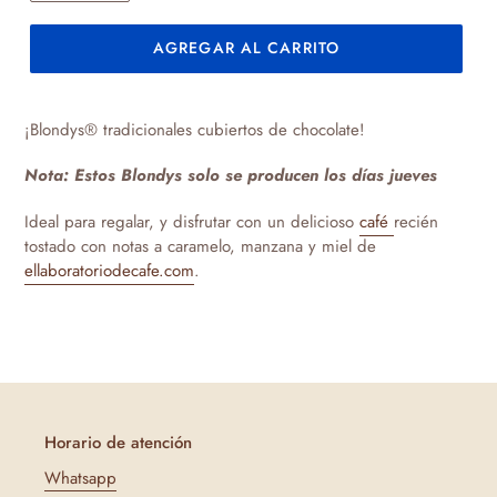
AGREGAR AL CARRITO
Agregando
el
¡Blondys® tradicionales cubiertos de chocolate!
producto
a
Nota: Estos Blondys solo se producen los días jueves
tu
carrito
Ideal para regalar, y disfrutar con un delicioso
café
recién
de
tostado con notas a caramelo, manzana y miel de
compra
ellaboratoriodecafe.com
.
Horario de atención
Whatsapp