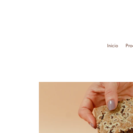
Ir
directamente
al
contenido
Inicio
Pro