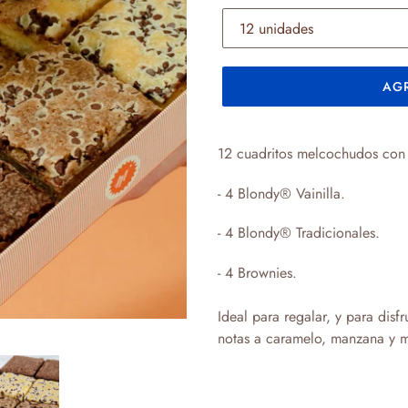
AGR
Agregando
el
12 cuadritos melcochudos con c
producto
a
- 4
Blondy
®
Vainilla.
tu
- 4 Blondy
®
Tradicionales.
carrito
de
- 4 Brownies.
compra
Ideal para regalar, y para disf
notas a caramelo, manzana y 