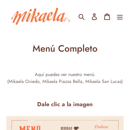
Ir
directamente
Buscar
Ingresar
Carrito
al
contenido
Menú Completo
Aquí puedes ver nuestro menú:
(Mikaela Oviedo, Mikaela Piazza Bella, Mikaela San Lucas)
Dale clic a la imagen