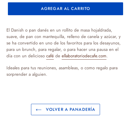
AGREGAR AL CARRITO
Agregando
el
El Danish o pan danés en un rollito de masa hojaldrada,
producto
suave, de pan con mantequilla, relleno de canela y azúcar, y
a
se ha convertido en uno de los favoritos para los desayunos,
tu
para un brunch, para regalar, o para hacer una pausa en el
carrito
día con un delicioso
café
de
ellaboratoriodecafe.com
.
de
compra
Ideales para tus reuniones, asambleas, o como regalo para
sorprender a alguien.
VOLVER A PANADERÍA