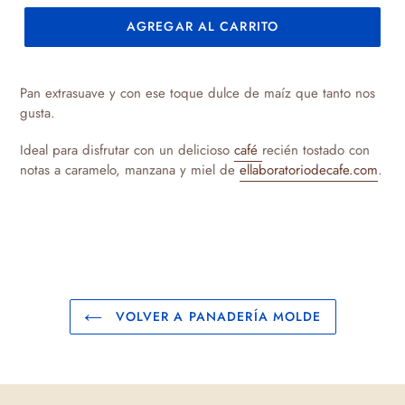
AGREGAR AL CARRITO
Agregando
el
Pan extrasuave y con ese toque dulce de maíz que tanto nos
producto
gusta.
a
tu
Ideal para disfrutar con un delicioso
café
recién tostado con
carrito
notas a caramelo, manzana y miel de
ellaboratoriodecafe.com
.
de
compra
VOLVER A PANADERÍA MOLDE