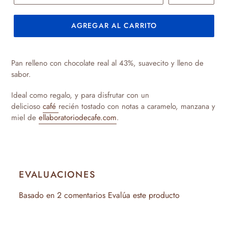
AGREGAR AL CARRITO
Agregando
el
Pan relleno con chocolate real al 43%, suavecito y lleno de
producto
sabor.
a
tu
Ideal como regalo, y para disfrutar con un
carrito
delicioso
café
recién tostado con notas a caramelo, manzana y
de
miel de
ellaboratoriodecafe.com
.
compra
EVALUACIONES
Basado en 2 comentarios
Evalúa este producto