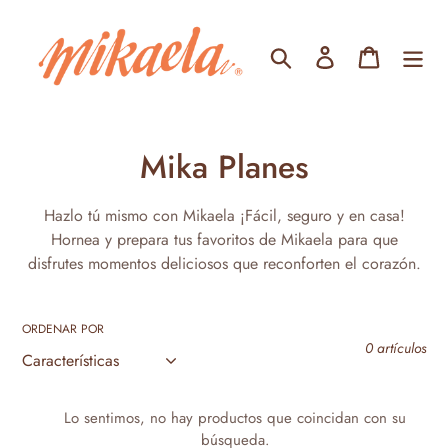
Ir
directamente
Buscar
Ingresar
Carrito
al
contenido
C
Mika Planes
o
Hazlo tú mismo con Mikaela ¡Fácil, seguro y en casa!
l
Hornea y prepara tus favoritos de Mikaela para que
disfrutes momentos deliciosos que reconforten el corazón.
e
c
ORDENAR POR
c
0 artículos
i
Lo sentimos, no hay productos que coincidan con su
ó
búsqueda.