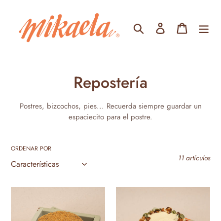
Ir
directamente
Buscar
Ingresar
Carrito
al
contenido
C
Repostería
o
Postres, bizcochos, pies... Recuerda siempre guardar un
l
espaciecito para el postre.
e
ORDENAR POR
c
11 artículos
c
i
Tartaleta
Bizcocho
de
de
ó
Arequipe
Zanahoria