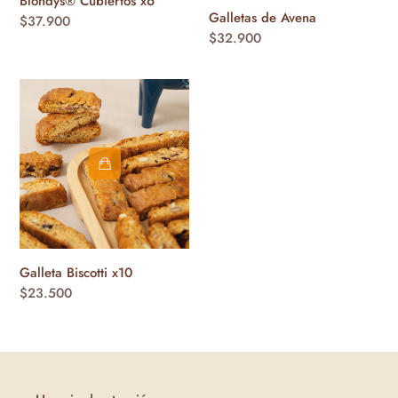
Blondys® Cubiertos x6
Galletas de Avena
Precio
$37.900
Precio
$32.900
habitual
habitual
Galleta
Biscotti
x10
Galleta Biscotti x10
Precio
$23.500
habitual