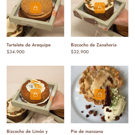
n
:
Tartaleta de Arequipe
Bizcocho de Zanahoria
Precio
$34.900
Precio
$32.900
habitual
habitual
Bizcocho
Pie
de
de
Limón
manzana
y
Amapola
Bizcocho de Limón y
Pie de manzana