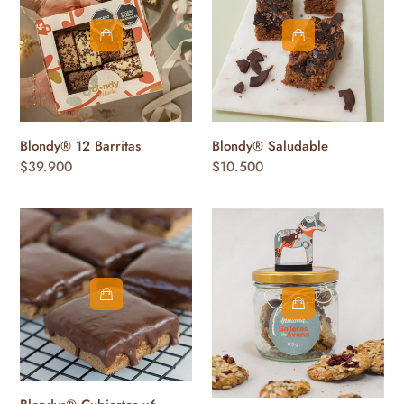
Barritas
Blondy® Saludable
Blondy® 12 Barritas
Precio
$10.500
Precio
$39.900
habitual
habitual
Blondys®
Galletas
Cubiertos
de
x6
Avena