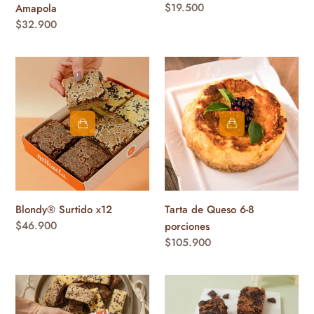
Precio
$19.500
Amapola
habitual
Precio
$32.900
habitual
Blondy®
Tarta
Surtido
de
x12
Queso
6-
8
porciones
Blondy® Surtido x12
Tarta de Queso 6-8
Precio
$46.900
porciones
habitual
Precio
$105.900
habitual
Blondy®
Blondy®
12
Saludable