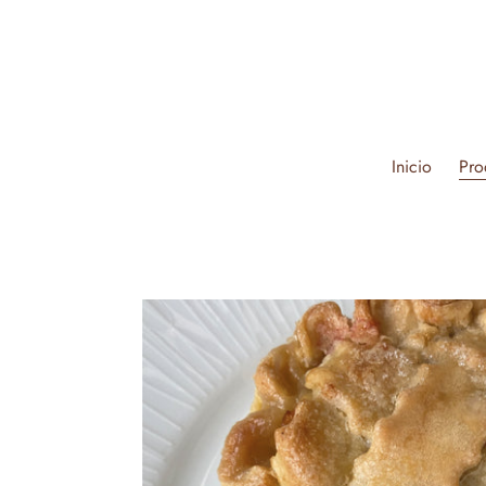
Ir
directamente
al
contenido
Inicio
Pro