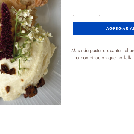
AGREGAR A
Agregando
el
Masa de pastel crocante, rell
producto
Una combinación que no falla
.
a
tu
carrito
de
compra